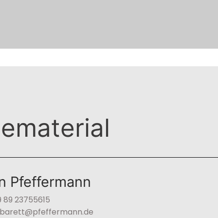
ematerial
n Pfeffermann
9 89 23755615
kabarett@pfeffermann.de